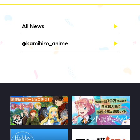
キャラクター原案：りりんら先生 お祝いイラスト
All News
@kamihiro_anime