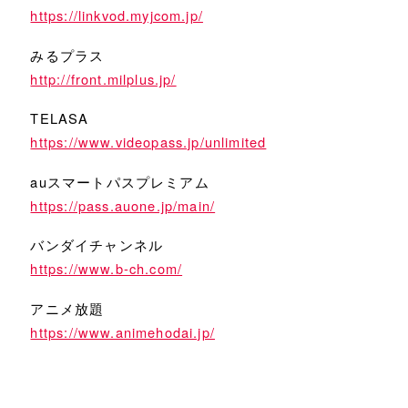
https://linkvod.myjcom.jp/
みるプラス
http://front.milplus.jp/
TELASA
https://www.videopass.jp/unlimited
auスマートパスプレミアム
https://pass.auone.jp/main/
バンダイチャンネル
https://www.b-ch.com/
アニメ放題
https://www.animehodai.jp/