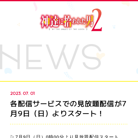
Q1. TVアニメ『神達に拾われた男』のシーズン2
がいよいよはじまります。自身のキャラクターの
紹介と、見どころを教えていただけますでしょう
か。
Home
News
2023. 07. 01
On Air
Story
Q2. 本作を楽しみにしている皆様へのメッセージ
各配信サービスでの見放題配信が7
をお願いします。
Introduction
Character
月9日（日）よりスタート！
Movie
Staff&Cast
▷7月9日（日）0時00分より見放題配信スタート